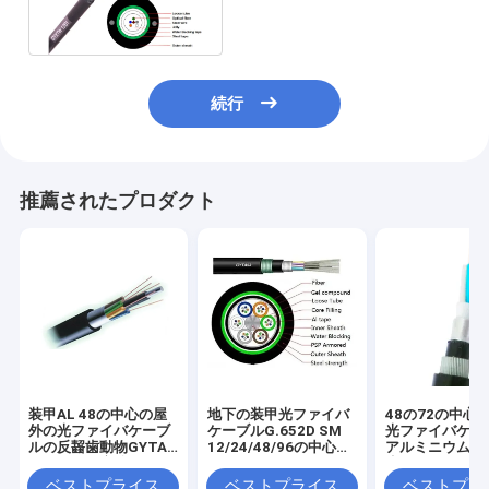
G652D
続行
推薦されたプロダクト
装甲AL 48の中心の屋
地下の装甲光ファイバ
48の72の中心
外の光ファイバケーブ
ケーブルG.652D SM
光ファイバケー
ルの反齧歯動物GYTA
12/24/48/96の中心
アルミニウム装
は緩い管を座礁させた
GYTA53
歯動物GYTA33
ベストプライス
ベストプライス
ベストプラ